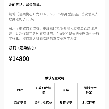
她的套路，温柔刺骨。
凯莉（温柔桃心）为171-SEVO Pro版身型拍摄。首次使真人
数据达到了90%。
采用了更软的表皮胶、更细腻的植毛处理和皮肤血管纹理涂
装，以及保留了各种原有细节。Pro版将整体的柔软弹性进行
了强化，模拟真人肌肉脂肪的真实柔软度反馈。
凯莉（温柔桃心）
¥
14800
默认配置说明
加软铂金硅
升级版合金
材质
骨架
胶
骨架
面部妆容
全新S级妆容
身体涂妆
肌理体妆