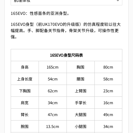
165EVO：性感苗条的亚洲身型。
165EVO身型（前UK170EVO的升级版）的仿真程度较以往大
幅提高。手、脚配备关节指骨，骨架关节升级，可操作性更
强。
165EVO身型尺码表
身高
165cm
胸围
80cm
上身长度
54cm
腰围
58cm
下胸围
62cm
上臂围
23cm
肩宽
34cm
手掌长
16cm
臂长
47cm
大腿围
49cm
腕围
13.5cm
小腿围
34cm