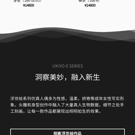
雅拉（171-SEVO）
花琳（164-SEVO）
¥
14800
¥
14800
UKIYO-E SERIES
洞察美妙，融入新生
浮世绘系列仿真人偶多为性感，温柔，娇艳等成年女性写实形
象。头雕和身型创作中融入了大量真人生物数据，细节之处手
工刻画，让每一款作品都展现出栩栩如生的效果。
探索浮世绘作品