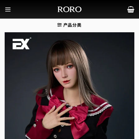
跳
到
内
容
产品分类