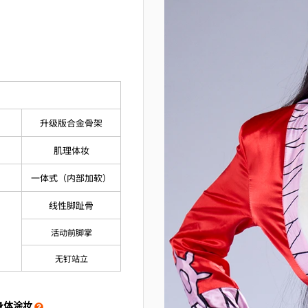
升级版合金骨架
肌理体妆
一体式（内部加软）
线性脚趾骨
活动前脚掌
无钉站立
身体涂妆