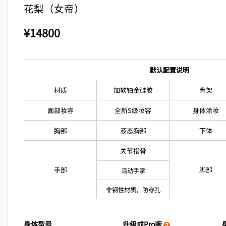
花梨（女帝）
¥
14800
默认配置说明
材质
加软铂金硅胶
骨架
面部妆容
全新S级妆容
身体涂妆
胸部
液态胸部
下体
关节指骨
手部
脚部
活动手掌
非钢性材质，防穿孔
身体型号
升级成Pro版