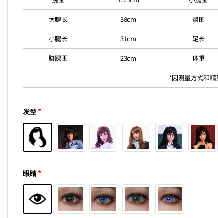
大腿长
38cm
臀围
小腿长
31cm
足长
脚踝围
23cm
体重
*因测量方式和
发型
*
眼睛
*