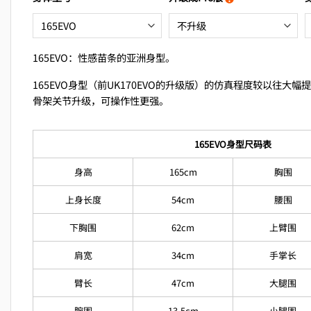
165EVO：性感苗条的亚洲身型。
165EVO身型（前UK170EVO的升级版）的仿真程度较以往大
骨架关节升级，可操作性更强。
165EVO身型尺码表
身高
165cm
胸围
上身长度
54cm
腰围
下胸围
62cm
上臂围
肩宽
34cm
手掌长
臂长
47cm
大腿围
腕围
13.5cm
小腿围