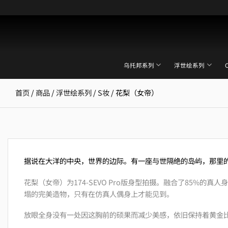
跳
到
内
容
乌托邦系列
浮世绘系列
首页
/
商品
/
浮世绘系列
/
S妆
/
花梨（女帝）
据说在大洋的中央，世界的边际。有一座与世隔绝的岛屿，那里
花梨（女帝）为174-SEVO Pro版身型拍摄。融合了85%的真
塌的完美造物，只有在仿真人偶身上才能见到。
放眼全身没有一处因这胸前的硕果而减少美感，依旧保持着黄金