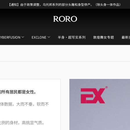
【通知】由于政策调整，乌托邦系列的部分头雕和身型停产。（除头身一体作品）
CYBERFUSION
EXCLONE
半身・超写实系列
敦煌舞女专题
最新
的所有居民都是女性。
人身体数据，大而不垂，软而不
比例的身材，高挑显气质。