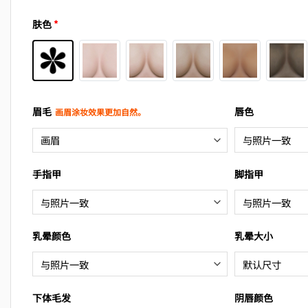
肤色
*
眉毛
唇色
画眉涂妆效果更加自然。
手指甲
脚指甲
乳晕颜色
乳晕大小
下体毛发
阴唇颜色