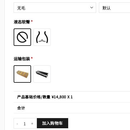
液态软臀
*
运输包装
*
产品基础价格/数量 ¥
14,800
X 1
合计
花梨（女帝） 数量
加入购物车